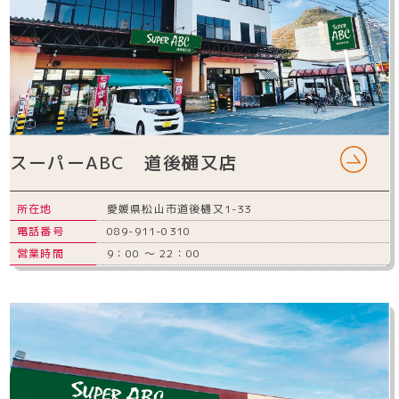
スーパーABC 道後樋又店
所在地
愛媛県松山市道後樋又1-33
電話番号
089-911-0310
営業時間
9：00 ～ 22：00