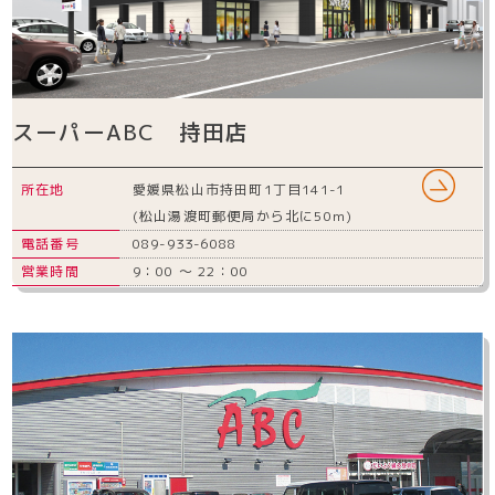
スーパーABC 持田店
所在地
愛媛県松山市持田町1丁目141-1
(松山湯渡町郵便局から北に50m)
電話番号
089-933-6088
営業時間
9：00 ～ 22：00